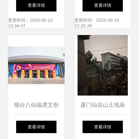
岳小学周边租房指
装设计与快消品营
查看详情
查看详情
南
销策划的创新融合
更新时间：2026-08-10
更新时间：2026-08-10
13:34:47
22:20:39
烟台八仙福虎文创
厦门仙岳山土地庙
产品亮相第四届中
灵验背后的香火与
查看详情
查看详情