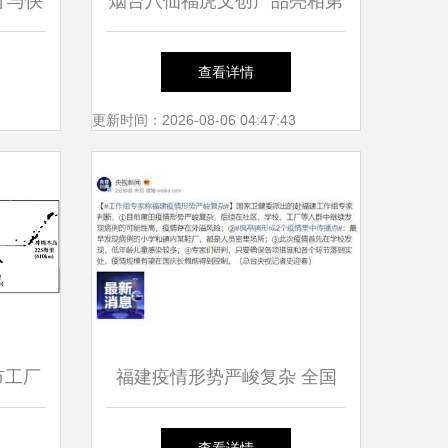
计与快
烟台八仙福虎文创产品亮相第
融合
四届中国舞台美术展，厦门市
查看详情
仙岳小学参与互动
更新时间：2026-08-06 04:47:43
城市工厂
福建疫情形势严峻复杂 全国
新增49例，厦门仙岳小学受关