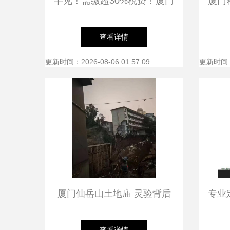
罕见！需缴超30%税费！厦门
厦门
某开发商预售新房被法拍，能
查看详情
捡漏吗？
更新时间：2026-08-06 01:57:09
更新时间：20
厦门仙岳山土地庙 灵验背后
专业
的香火与祈愿
校服