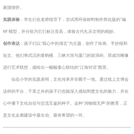
家国情怀。
实践体验
：学生们在老师指导下，尝试用环保材料制作简化版的“编
钟”模型，并分组为它们标注音高，体验古代礼乐文明的精妙。
创作表达
：孩子们以“我心中的湖北”为主题，创作了绘画、手抄报和
短文。他们将武汉的黄鹤楼、三峡大坝与厦门的鼓浪屿、郑成功雕像
进行艺术联想，描绘出一幅幅童心联结的“江海对话”图景。
仙岳小学的实践表明，文化传承并非囿于一地。通过线上文博会
这样的平台，千里之外的孩子们也能深入感知荆楚文化的魅力，并在
心中播下文化自信与交流互鉴的种子。这种“润物细无声”的教育，正
是文化走廊建设中最生动、最有希望的一环。