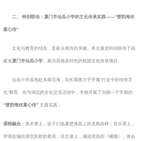
二、 特别联动：厦门市仙岳小学的文化传承实践——“楚韵海丝
童心传”
文化与教育的结合，是薪火相传的关键。本次展览特别联动了福
建省
厦门市仙岳小学
，展示其独具特色的校园文化传承项目。
仙岳小学虽地处东南沿海，却长期致力于开展“行走中的传统文
化”教育。在与湖北的文化交流活动中，学校开展了为期一个学期的
“楚韵海丝童心传”
主题实践：
课程融合
：美术课上，孩子们临摹楚漆器上的龙凤纹样；音乐课上，
学唱改编自湖北民歌的童谣；语文课上，诵读屈原的《橘颂》，体会