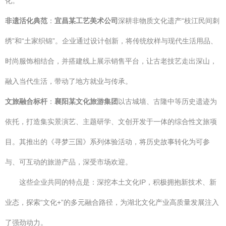
化。
非遗活化典范
：
宜昌某工艺美术公司
深耕非物质文化遗产“枝江民间刺
绣”和“土家织锦”。企业通过设计创新，将传统纹样与现代生活用品、
时尚服饰相结合，并搭建线上展示销售平台，让古老技艺走出深山，
融入当代生活，带动了地方就业与传承。
文旅融合标杆
：
襄阳某文化旅游集团
以古城墙、古隆中等历史遗迹为
依托，打造集实景演艺、主题研学、文创开发于一体的综合性文旅项
目。其推出的《寻梦三国》系列体验活动，将历史故事转化为可参
与、可互动的旅游产品，深受市场欢迎。
这些企业共同的特点是：深挖本土文化IP，积极拥抱新技术、新
业态，探索“文化+”的多元融合路径，为湖北文化产业高质量发展注入
了强劲动力。