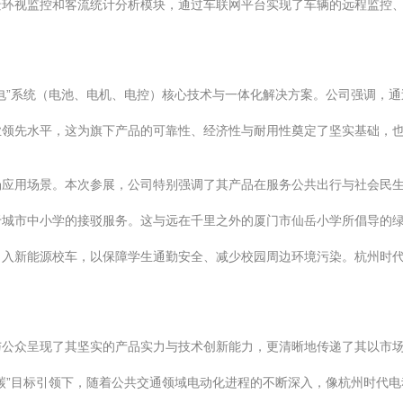
景环视监控和客流统计分析模块，通过车联网平台实现了车辆的远程监控
电”系统（电池、电机、电控）核心技术与一体化解决方案。公司强调，
业领先水平，这为旗下产品的可靠性、经济性与耐用性奠定了坚实基础，
场应用场景。本次参展，公司特别强调了其产品在服务公共出行与社会民
于城市中小学的接驳服务。这与远在千里之外的厦门市仙岳小学所倡导的
引入新能源校车，以保障学生通勤安全、减少校园周边环境污染。杭州时
与公众呈现了其坚实的产品实力与技术创新能力，更清晰地传递了其以市
碳”目标引领下，随着公共交通领域电动化进程的不断深入，像杭州时代