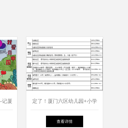
—记厦
定了！厦门六区幼儿园+小学
庆节主
+初中最新招生划片出炉，快
查看详情