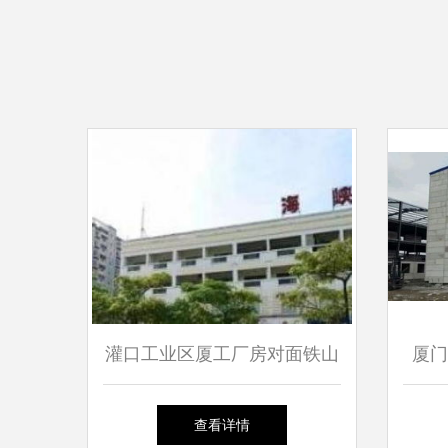
灌口工业区厦工厂房对面铁山
厦门
单身公寓，多套出租，临近厦
环
查看详情