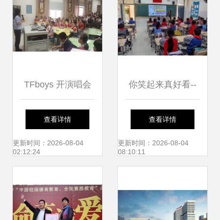
青铜 磷青铜 钨钢
钨铜 东莞市东坑诺
西金属制品商行
TFboys 开演唱会
你笑起来真好看--
有哪些涉税知识
厦门市莲龙小学
查看详情
查看详情
点?厦门小学的这
2021年春季开学
更新时间：2026-08-04
更新时间：2026-08-04
02:12:24
08:10:11
堂课火了