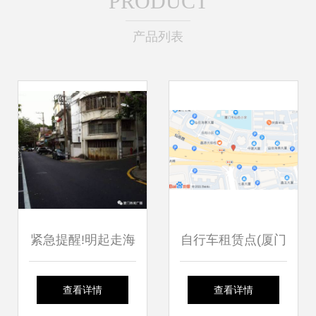
PRODUCT
产品列表
紧急提醒!明起走海
自行车租赁点(厦门
沧大桥千万别做这
仙岳大厦西)
查看详情
查看详情